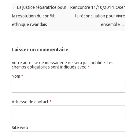
Post navigation
←
La justice réparatrice pour
Rencontre 11/10/2014. Oser
la résolution du conflit
la réconciliation pour vivre
ethnique rwandais
ensemble
→
Laisser un commentaire
Votre adresse de messagerie ne sera pas publiée. Les
champs obligatoires sont indiqués avec
*
Nom
*
Adresse de contact
*
Site web