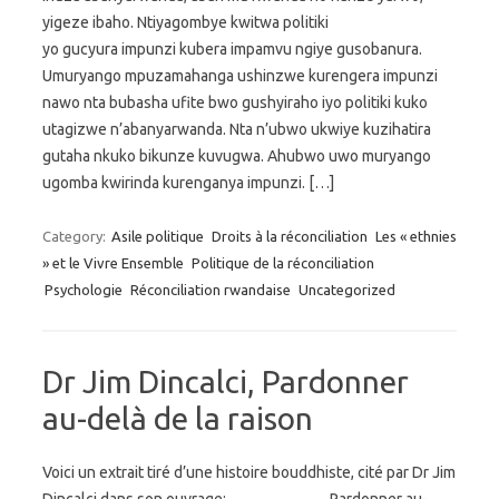
yigeze ibaho. Ntiyagombye kwitwa politiki
yo gucyura impunzi kubera impamvu ngiye gusobanura.
Umuryango mpuzamahanga ushinzwe kurengera impunzi
nawo nta bubasha ufite bwo gushyiraho iyo politiki kuko
utagizwe n’abanyarwanda. Nta n’ubwo ukwiye kuzihatira
gutaha nkuko bikunze kuvugwa. Ahubwo uwo muryango
ugomba kwirinda kurenganya impunzi. […]
Category:
Asile politique
Droits à la réconciliation
Les « ethnies
» et le Vivre Ensemble
Politique de la réconciliation
Psychologie
Réconciliation rwandaise
Uncategorized
Dr Jim Dincalci, Pardonner
au-delà de la raison
Voici un extrait tiré d’une histoire bouddhiste, cité par Dr Jim