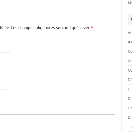
fé
bliée. Les champs obligatoires sont indiqués avec
*
Ar
As
Co
Co
Cu
D
Di
Dr
Dr
Dr
Ju