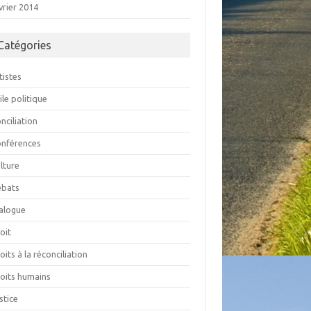
vrier 2014
Catégories
tistes
ile politique
nciliation
nférences
lture
ébats
alogue
oit
oits à la réconciliation
oits humains
stice