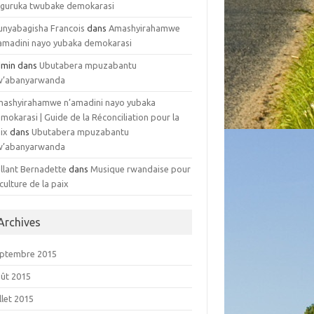
guruka twubake demokarasi
nyabagisha Francois
dans
Amashyirahamwe
amadini nayo yubaka demokarasi
dmin dans
Ubutabera mpuzabantu
w’abanyarwanda
ashyirahamwe n’amadini nayo yubaka
mokarasi | Guide de la Réconciliation pour la
ix
dans
Ubutabera mpuzabantu
w’abanyarwanda
llant Bernadette
dans
Musique rwandaise pour
 culture de la paix
Archives
ptembre 2015
ût 2015
illet 2015