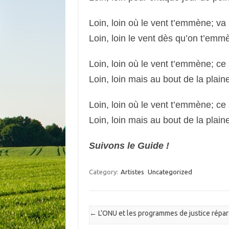
Loin, loin où le vent t’
Loin, loin le vent dès qu’on t’emmè
Loin, loin où le vent t’em
Loin, loin mais au bout de la plai
Loin, loin où le vent t’em
Loin, loin mais au bout de la plai
Suivons le Guide !
Category:
Artistes
Uncategorized
Post navigation
←
L’ONU et les programmes de justice répara