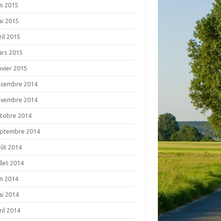
in 2015
i 2015
ril 2015
rs 2015
nvier 2015
écembre 2014
ovembre 2014
tobre 2014
ptembre 2014
ût 2014
illet 2014
in 2014
i 2014
ril 2014