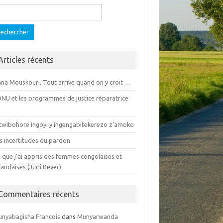
cherche pour :
Articles récents
na Mouskouri, Tout arrive quand on y croit …
ONU et les programmes de justice réparatrice
)
twibohore ingoyi y’ingengabitekerezo z’amoko
s incertitudes du pardon
 que j’ai appris des femmes congolaises et
andaises (Judi Rever)
Commentaires récents
nyabagisha Francois
dans
Munyarwanda