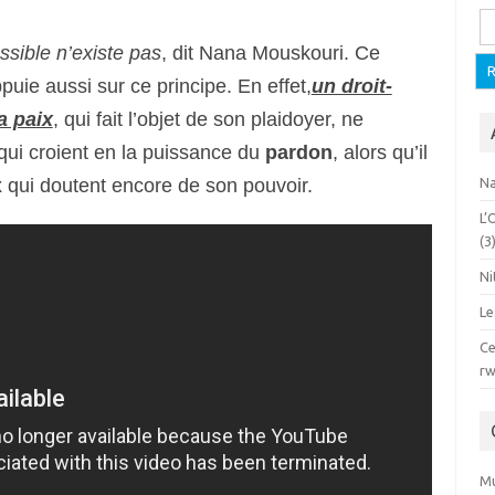
Re
ossible n’existe pas
, dit Nana Mouskouri. Ce
puie aussi sur ce principe. En effet,
un droit-
a paix
, qui fait l’objet de son plaidoyer, ne
qui croient en
la puissance du
pardon
, alors qu’il
x qui doutent encore de son pouvoir.
Na
L’
(3
Ni
Le
Ce
rw
Mu