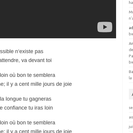
ha
Mu
n’
a
b
Am
de
croit; l’impossible n’existe pas
Pa
attendre, va devant toi
b
Ba
emmène; va loin où bon te semblera
la
; il y a cent mille jours de joie
bats-toi; à la longue tu gagneras
e confiance tu iras loin
se
ao
emmène; va loin où bon te semblera
ju
; il y a cent mille jours de joie