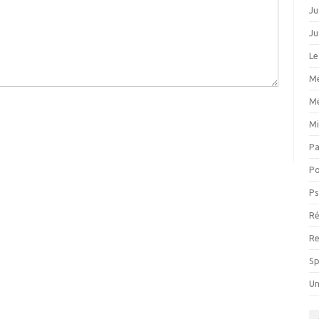
Ju
Ju
Le
Mé
M
Mi
P
Po
Ps
Ré
Re
Sp
Un