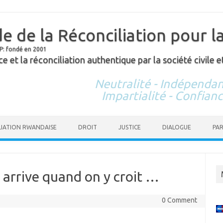
e de la Réconciliation pour la
P: fondé en 2001
ice et la réconciliation authentique par la société civil
Neutralité - Indépenda
Impartialité - Confian
Skip to content
LIATION RWANDAISE
DROIT
JUSTICE
DIALOGUE
PA
arrive quand on y croit …
0 Comment