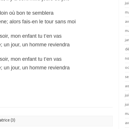
ju
emmène; va loin où bon te semblera
ma
ne; alors fais-en le tour sans moi
av
ma
mène; ce soir, mon enfant tu t’en vas
ja
ne; un jour, un homme reviendra
d
mène; ce soir, mon enfant tu t’en vas
n
ne; un jour, un homme reviendra
oc
se
ao
ju
ju
ma
trice (3)
av