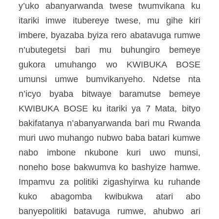
y’uko abanyarwanda twese twumvikana ku
itariki imwe itubereye twese, mu gihe kiri
imbere, byazaba byiza rero abatavuga rumwe
n’ubutegetsi bari mu buhungiro bemeye
gukora umuhango wo KWIBUKA BOSE
umunsi umwe bumvikanyeho. Ndetse nta
n’icyo byaba bitwaye baramutse bemeye
KWIBUKA BOSE ku itariki ya 7 Mata, bityo
bakifatanya n’abanyarwanda bari mu Rwanda
muri uwo muhango nubwo baba batari kumwe
nabo imbone nkubone kuri uwo munsi,
noneho bose bakwumva ko bashyize hamwe.
Impamvu za politiki zigashyirwa ku ruhande
kuko abagomba kwibukwa atari abo
banyepolitiki batavuga rumwe, ahubwo ari