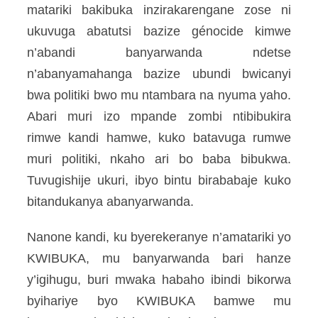
matariki bakibuka inzirakarengane zose ni
ukuvuga abatutsi bazize génocide kimwe
n’abandi banyarwanda ndetse
n’abanyamahanga bazize ubundi bwicanyi
bwa politiki bwo mu ntambara na nyuma yaho.
Abari muri izo mpande zombi ntibibukira
rimwe kandi hamwe, kuko batavuga rumwe
muri politiki, nkaho ari bo baba bibukwa.
Tuvugishije ukuri, ibyo bintu birababaje kuko
bitandukanya abanyarwanda.
Nanone kandi, ku byerekeranye n’amatariki yo
KWIBUKA, mu banyarwanda bari hanze
y’igihugu, buri mwaka habaho ibindi bikorwa
byihariye byo KWIBUKA bamwe mu