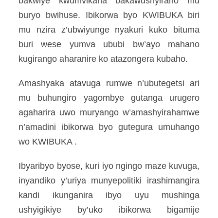
bakwiye kwumvikana bakawushyiraho mu
buryo bwihuse. Ibikorwa byo KWIBUKA biri
mu nzira z’ubwiyunge nyakuri kuko bituma
buri wese yumva ububi bw’ayo mahano
kugirango aharanire ko atazongera kubaho.
Amashyaka atavuga rumwe n’ubutegetsi ari
mu buhungiro yagombye gutanga urugero
agaharira uwo muryango w’amashyirahamwe
n’amadini ibikorwa byo gutegura umuhango
wo KWIBUKA .
Ibyaribyo byose, kuri iyo ngingo maze kuvuga,
inyandiko y’uriya munyepolitiki irashimangira
kandi ikunganira ibyo uyu mushinga
ushyigikiye by’uko ibikorwa bigamije