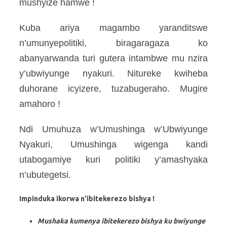
mushyize hamwe !
Kuba ariya magambo yaranditswe
n’umunyepolitiki, biragaragaza ko
abanyarwanda turi gutera intambwe mu nzira
y’ubwiyunge nyakuri. Nitureke kwiheba
duhorane icyizere, tuzabugeraho. Mugire
amahoro !
Ndi Umuhuza w’Umushinga w’Ubwiyunge
Nyakuri,
Umushinga wigenga kandi
utabogamiye kuri politiki y’amashyaka
n’ubutegetsi.
Impinduka ikorwa n’ibitekerezo bishya !
Mushaka kumenya ibitekerezo bishya ku bwiyunge