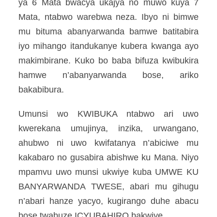
ya 6 Mata bwacya ukajya no muwo kuya 7
Mata, ntabwo warebwa neza. Ibyo ni bimwe
mu bituma abanyarwanda bamwe batitabira
iyo mihango itandukanye kubera kwanga ayo
makimbirane. Kuko bo baba bifuza kwibukira
hamwe n’abanyarwanda bose, ariko
bakabibura.
Umunsi wo KWIBUKA ntabwo ari uwo
kwerekana umujinya, inzika, urwangano,
ahubwo ni uwo kwifatanya n’abiciwe mu
kakabaro no gusabira abishwe ku Mana. Niyo
mpamvu uwo munsi ukwiye kuba UMWE KU
BANYARWANDA TWESE, abari mu gihugu
n’abari hanze yacyo, kugirango duhe abacu
bose twabuze ICYUBAHIRO bakwiye.