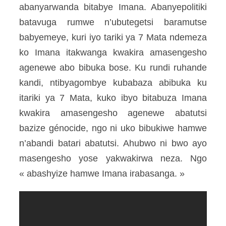
abanyarwanda bitabye Imana. Abanyepolitiki
batavuga rumwe n’ubutegetsi baramutse
babyemeye, kuri iyo tariki ya 7 Mata ndemeza
ko Imana itakwanga kwakira amasengesho
agenewe abo bibuka bose. Ku rundi ruhande
kandi, ntibyagombye kubabaza abibuka ku
itariki ya 7 Mata, kuko ibyo bitabuza Imana
kwakira amasengesho agenewe abatutsi
bazize génocide, ngo ni uko bibukiwe hamwe
n’abandi batari abatutsi. Ahubwo ni bwo ayo
masengesho yose yakwakirwa neza. Ngo
« abashyize hamwe Imana irabasanga. »