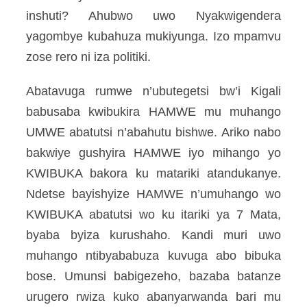
inshuti? Ahubwo uwo Nyakwigendera
yagombye kubahuza mukiyunga. Izo mpamvu
zose rero ni iza politiki.
Abatavuga rumwe n’ubutegetsi bw’i Kigali
babusaba kwibukira HAMWE mu muhango
UMWE abatutsi n’abahutu bishwe. Ariko nabo
bakwiye gushyira HAMWE iyo mihango yo
KWIBUKA bakora ku matariki atandukanye.
Ndetse bayishyize HAMWE n’umuhango wo
KWIBUKA abatutsi wo ku itariki ya 7 Mata,
byaba byiza kurushaho. Kandi muri uwo
muhango ntibyababuza kuvuga abo bibuka
bose. Umunsi babigezeho, bazaba batanze
urugero rwiza kuko abanyarwanda bari mu