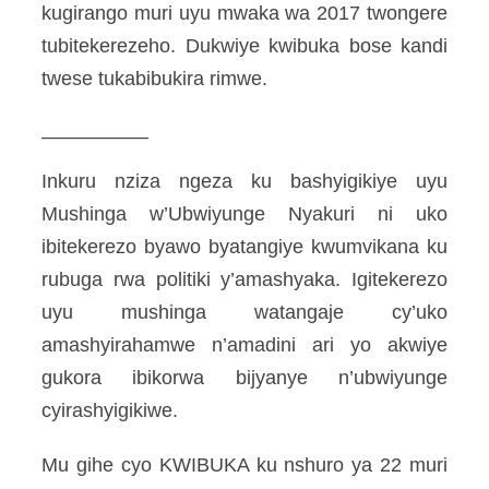
kugirango muri uyu mwaka wa 2017 twongere
tubitekerezeho. Dukwiye kwibuka bose kandi
twese tukabibukira rimwe.
______________
Inkuru nziza ngeza ku bashyigikiye uyu
Mushinga w’Ubwiyunge Nyakuri ni uko
ibitekerezo byawo byatangiye kwumvikana ku
rubuga rwa politiki y’amashyaka. Igitekerezo
uyu mushinga watangaje cy’uko
amashyirahamwe n’amadini ari yo akwiye
gukora ibikorwa bijyanye n’ubwiyunge
cyirashyigikiwe.
Mu gihe cyo KWIBUKA ku nshuro ya 22 muri