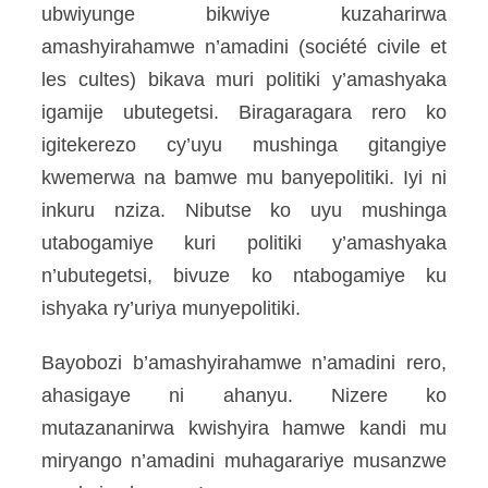
ubwiyunge bikwiye kuzaharirwa
amashyirahamwe n’amadini (société civile et
les cultes) bikava muri politiki y’amashyaka
igamije ubutegetsi. Biragaragara rero ko
igitekerezo cy’uyu mushinga gitangiye
kwemerwa na bamwe mu banyepolitiki. Iyi ni
inkuru nziza. Nibutse ko uyu mushinga
utabogamiye kuri politiki y’amashyaka
n’ubutegetsi, bivuze ko ntabogamiye ku
ishyaka ry’uriya munyepolitiki.
Bayobozi b’amashyirahamwe n’amadini rero,
ahasigaye ni ahanyu. Nizere ko
mutazananirwa kwishyira hamwe kandi mu
miryango n’amadini muhagarariye musanzwe