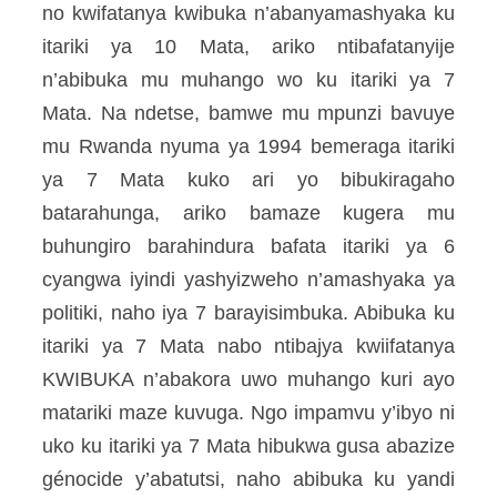
no kwifatanya kwibuka n’abanyamashyaka ku
itariki ya 10 Mata, ariko ntibafatanyije
n’abibuka mu muhango wo ku itariki ya 7
Mata. Na ndetse, bamwe mu mpunzi bavuye
mu Rwanda nyuma ya 1994 bemeraga itariki
ya 7 Mata kuko ari yo bibukiragaho
batarahunga, ariko bamaze kugera mu
buhungiro barahindura bafata itariki ya 6
cyangwa iyindi yashyizweho n’amashyaka ya
politiki, naho iya 7 barayisimbuka. Abibuka ku
itariki ya 7 Mata nabo ntibajya kwiifatanya
KWIBUKA n’abakora uwo muhango kuri ayo
matariki maze kuvuga. Ngo impamvu y’ibyo ni
uko ku itariki ya 7 Mata hibukwa gusa abazize
génocide y’abatutsi, naho abibuka ku yandi