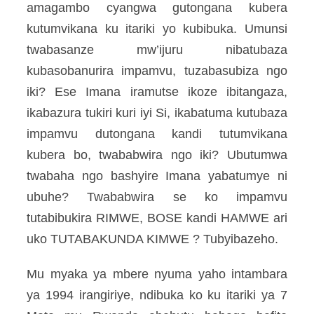
amagambo cyangwa gutongana kubera
kutumvikana ku itariki yo kubibuka. Umunsi
twabasanze mw’ijuru nibatubaza
kubasobanurira impamvu, tuzabasubiza ngo
iki? Ese Imana iramutse ikoze ibitangaza,
ikabazura tukiri kuri iyi Si, ikabatuma kutubaza
impamvu dutongana kandi tutumvikana
kubera bo, twababwira ngo iki? Ubutumwa
twabaha ngo bashyire Imana yabatumye ni
ubuhe? Twababwira se ko impamvu
tutabibukira RIMWE, BOSE kandi HAMWE ari
uko TUTABAKUNDA KIMWE ? Tubyibazeho.
Mu myaka ya mbere nyuma yaho intambara
ya 1994 irangiriye, ndibuka ko ku itariki ya 7