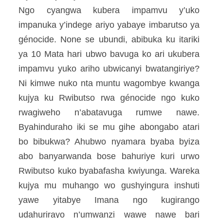
Ngo cyangwa kubera impamvu y’uko
impanuka y’indege ariyo yabaye imbarutso ya
génocide. None se ubundi, abibuka ku itariki
ya 10 Mata hari ubwo bavuga ko ari ukubera
impamvu yuko ariho ubwicanyi bwatangiriye?
Ni kimwe nuko nta muntu wagombye kwanga
kujya ku Rwibutso rwa génocide ngo kuko
rwagiweho n’abatavuga rumwe nawe.
Byahinduraho iki se mu gihe abongabo atari
bo bibukwa? Ahubwo nyamara byaba byiza
abo banyarwanda bose bahuriye kuri urwo
Rwibutso kuko byabafasha kwiyunga. Wareka
kujya mu muhango wo gushyingura inshuti
yawe yitabye Imana ngo kugirango
udahurirayo n’umwanzi wawe nawe bari