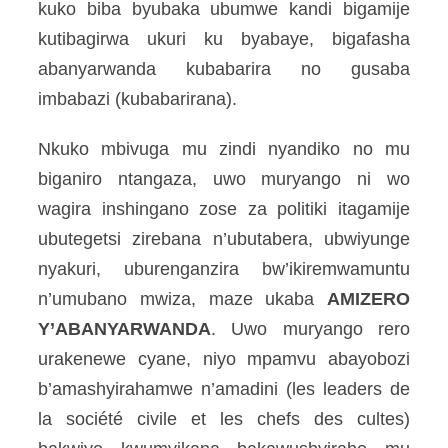
kuko biba byubaka ubumwe kandi bigamije
kutibagirwa ukuri ku byabaye, bigafasha
abanyarwanda kubabarira no gusaba
imbabazi (kubabarirana).
Nkuko mbivuga mu zindi nyandiko no mu
biganiro ntangaza, uwo muryango ni wo
wagira inshingano zose za politiki itagamije
ubutegetsi zirebana n’ubutabera, ubwiyunge
nyakuri, uburenganzira bw’ikiremwamuntu
n’umubano mwiza, maze ukaba
AMIZERO
Y’ABANYARWANDA
. Uwo muryango rero
urakenewe cyane, niyo mpamvu abayobozi
b’amashyirahamwe n’amadini (les leaders de
la société civile et les chefs des cultes)