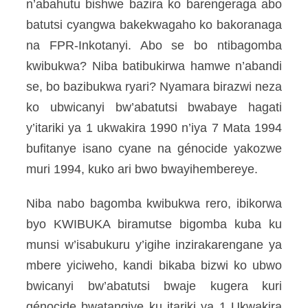
n’abahutu bishwe bazira ko barengeraga abo
batutsi cyangwa bakekwagaho ko bakoranaga
na FPR-Inkotanyi. Abo se bo ntibagomba
kwibukwa? Niba batibukirwa hamwe n’abandi
se, bo bazibukwa ryari? Nyamara birazwi neza
ko ubwicanyi bw’abatutsi bwabaye hagati
y’itariki ya 1 ukwakira 1990 n’iya 7 Mata 1994
bufitanye isano cyane na génocide yakozwe
muri 1994, kuko ari bwo bwayihembereye.
Niba nabo bagomba kwibukwa rero, ibikorwa
byo KWIBUKA biramutse bigomba kuba ku
munsi w’isabukuru y’igihe inzirakarengane ya
mbere yiciweho, kandi bikaba bizwi ko ubwo
bwicanyi bw’abatutsi bwaje kugera kuri
génocide bwatangiye ku itariki ya 1 Ukwakira