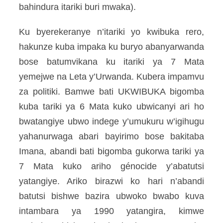
bahindura itariki buri mwaka).
Ku byerekeranye n’itariki yo kwibuka rero,
hakunze kuba impaka ku buryo abanyarwanda
bose batumvikana ku itariki ya 7 Mata
yemejwe na Leta y’Urwanda. Kubera impamvu
za politiki. Bamwe bati UKWIBUKA bigomba
kuba tariki ya 6 Mata kuko ubwicanyi ari ho
bwatangiye ubwo indege y’umukuru w’igihugu
yahanurwaga abari bayirimo bose bakitaba
Imana, abandi bati bigomba gukorwa tariki ya
7 Mata kuko ariho génocide y’abatutsi
yatangiye. Ariko birazwi ko hari n’abandi
batutsi bishwe bazira ubwoko bwabo kuva
intambara ya 1990 yatangira, kimwe