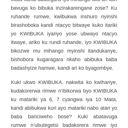
bavuga ko bibuka inzirakarengane zose? Ku
ruhande rumwe, kwibukwa inshuro nyinshi
birashoboka kandi ntacyo bitwaye kuko itariki
yo KWIBUKA iyariyo yose ubwayo ntacyo
itwaye, ariko ku rundi ruhande, iyo KWIBUKA
bikozwe mu mihango myinshi itandukanye,
bishobora kugaragara nkaho abibuka baba
badashyize hamwe, kandi ari ko byagombye.
Kuki ukwo KWIBUKA, nakwita ko kwihariye,
kudakorerwa rimwe n’ibikorwa byo KWIBUKA
ku matariki ya 6, 7 cyangwa iya 10 Mata,
kandi abibukwa kuri ayo matariki nabo atari yo
baba bariciweho bose? Kuki abatavuga
rumwe n’ubutegetsi badakorera rimwe iyo