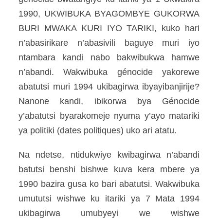
1990, UKWIBUKA BYAGOMBYE GUKORWA
BURI MWAKA KURI IYO TARIKI, kuko hari
n’abasirikare n’abasivili baguye muri iyo
ntambara kandi nabo bakwibukwa hamwe
n’abandi. Wakwibuka génocide yakorewe
abatutsi muri 1994 ukibagirwa ibyayibanjirije?
Nanone kandi, ibikorwa bya Génocide
y’abatutsi byarakomeje nyuma y’ayo matariki
ya politiki (dates politiques) uko ari atatu.
Na ndetse, ntidukwiye kwibagirwa n’abandi
batutsi benshi bishwe kuva kera mbere ya
1990 bazira gusa ko bari abatutsi. Wakwibuka
umututsi wishwe ku itariki ya 7 Mata 1994
ukibagirwa umubyeyi we wishwe