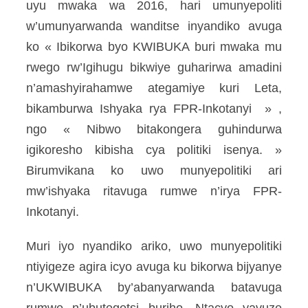
uyu mwaka wa 2016, hari umunyepoliti
w’umunyarwanda wanditse inyandiko avuga
ko « Ibikorwa byo KWIBUKA buri mwaka mu
rwego rw’Igihugu bikwiye guharirwa amadini
n’amashyirahamwe ategamiye kuri Leta,
bikamburwa Ishyaka rya FPR-Inkotanyi » ,
ngo « Nibwo bitakongera guhindurwa
igikoresho kibisha cya politiki isenya. »
Birumvikana ko uwo munyepolitiki ari
mw’ishyaka ritavuga rumwe n’irya FPR-
Inkotanyi.
Muri iyo nyandiko ariko, uwo munyepolitiki
ntiyigeze agira icyo avuga ku bikorwa bijyanye
n’UKWIBUKA by’abanyarwanda batavuga