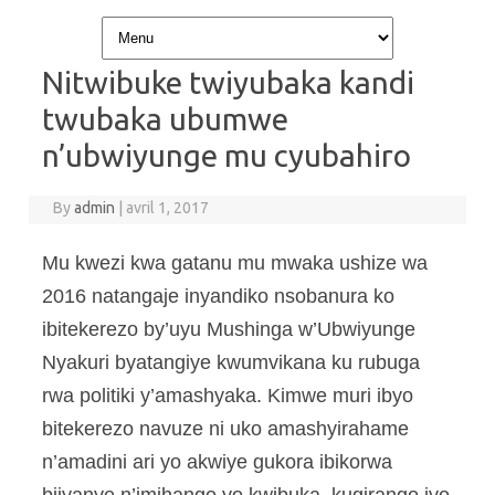
Skip to content
Nitwibuke twiyubaka kandi
twubaka ubumwe
n’ubwiyunge mu cyubahiro
By
admin
|
avril 1, 2017
Mu kwezi kwa gatanu mu mwaka ushize wa
2016 natangaje inyandiko nsobanura ko
ibitekerezo by’uyu Mushinga w’Ubwiyunge
Nyakuri byatangiye kwumvikana ku rubuga
rwa politiki y’amashyaka. Kimwe muri ibyo
bitekerezo navuze ni uko amashyirahame
n’amadini ari yo akwiye gukora ibikorwa