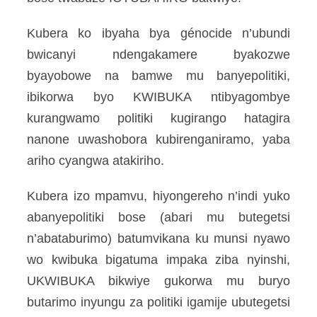
Kubera ko ibyaha bya génocide n’ubundi
bwicanyi ndengakamere byakozwe
byayobowe na bamwe mu banyepolitiki,
ibikorwa byo KWIBUKA ntibyagombye
kurangwamo politiki kugirango hatagira
nanone uwashobora kubirenganiramo, yaba
ariho cyangwa atakiriho.
Kubera izo mpamvu, hiyongereho n’indi yuko
abanyepolitiki bose (abari mu butegetsi
n’abataburimo) batumvikana ku munsi nyawo
wo kwibuka bigatuma impaka ziba nyinshi,
UKWIBUKA bikwiye gukorwa mu buryo
butarimo inyungu za politiki igamije ubutegetsi