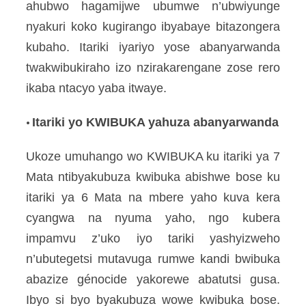
ahubwo hagamijwe ubumwe n’ubwiyunge
nyakuri koko kugirango ibyabaye bitazongera
kubaho. Itariki iyariyo yose abanyarwanda
twakwibukiraho izo nzirakarengane zose rero
ikaba ntacyo yaba itwaye.
Itariki yo KWIBUKA yahuza abanyarwanda
•
Ukoze umuhango wo KWIBUKA ku itariki ya 7
Mata ntibyakubuza kwibuka abishwe bose ku
itariki ya 6 Mata na mbere yaho kuva kera
cyangwa na nyuma yaho, ngo kubera
impamvu z’uko iyo tariki yashyizweho
n’ubutegetsi mutavuga rumwe kandi bwibuka
abazize génocide yakorewe abatutsi gusa.
Ibyo si byo byakubuza wowe kwibuka bose.