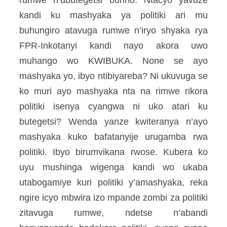
rumwe n’ubutegetsi buriho. Ntacyo yavuze
kandi ku mashyaka ya politiki ari mu
buhungiro atavuga rumwe n’iryo shyaka rya
FPR-Inkotanyi kandi nayo akora uwo
muhango wo KWIBUKA. None se ayo
mashyaka yo, ibyo ntibiyareba? Ni ukuvuga se
ko muri ayo mashyaka nta na rimwe rikora
politiki isenya cyangwa ni uko atari ku
butegetsi? Wenda yanze kwiteranya n’ayo
mashyaka kuko bafatanyije urugamba rwa
politiki. Ibyo birumvikana rwose. Kubera ko
uyu mushinga wigenga kandi wo ukaba
utabogamiye kuri politiki y’amashyaka, reka
ngire icyo mbwira izo mpande zombi za politiki
zitavuga rumwe, ndetse n’abandi