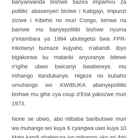
banyarwanda bishwe bazira impamvu za
politiki: abasenyeri biciwe i Kabgayi, impunzi
ziciwe i Kibeho no muri Congo, kimwe na
bamwe mu banyepolitiki bishwe nyuma
y’intambara ya 1994 ubutegetsi bwa FPR-
Inkotanyi bumaze kujyaho, n’abandi. Ibyo
bigakorwa ku matariki anyuranye bitewe
n’igihe ubwo bwicanyi bwabereye, mu
mihango itandukanye. Higeze no kubaho
umuhango wo KWIBUKA abanyepolitiki
bishwe mu gihe cya coup d’Etat yakozwe muri
1973.
None se ubwo, abo ntibaba baributswe muri
wa muhango wo kuya 6 cyangwa uwo kuya 10
Mata kandi abategura iyo mihango uko ari ibiri