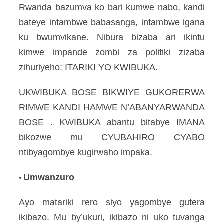
Rwanda bazumva ko bari kumwe nabo, kandi
bateye intambwe babasanga, intambwe igana
ku bwumvikane. Nibura bizaba ari ikintu
kimwe impande zombi za politiki zizaba
zihuriyeho: ITARIKI YO KWIBUKA.
UKWIBUKA BOSE BIKWIYE GUKORERWA
RIMWE KANDI HAMWE N’ABANYARWANDA
BOSE . KWIBUKA abantu bitabye IMANA
bikozwe mu CYUBAHIRO CYABO
ntibyagombye kugirwaho impaka.
Umwanzuro
•
Ayo matariki rero siyo yagombye gutera
ikibazo. Mu by’ukuri, ikibazo ni uko tuvanga