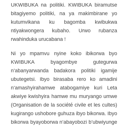
UKWIBUKA na politiki. KWIBUKA biramutse
bitagiyemo politiki, na ya makimbirane yo
kutumvikana ku bagomba kwibukwa
ntiyakwongera kubaho. Urwo rubanza
rwahinduka urucabana !
Ni yo mpamvu nyine koko ibikorwa byo
KWIBUKA byagombye gutegurwa
n’abanyarwanda badakora politiki igamije
ubutegetsi. Ibyo birasaba rero ko amadini
n’amashyirahamwe atabogamiye kuri Leta
akwiye kwishyira hamwe mu muryango umwe
(Organisation de la société civile et les cultes)
kugirango ushobore guhuza ibyo bikorwa. Ibyo
bikorwa byayoborwa n’abayobozi b’ubwiyunge