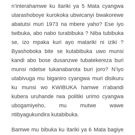
n’interahamwe ku itariki ya 5 Mata cyangwa
utarashoboye kurokoka ubwicanyi bwakorewe
abatutsi muri 1973 na mbere yaho? Ese iyo
twibuka, abo nabo turabibuka ? Niba tubibuka
se, izo mpaka kuri ayo matariki ni iziki ?
Byashoboka bite se kutabibuka uwo munsi
kandi abo bose dusanzwe tubatekereza buri
munsi ndetse tukanabarota buri joro? N’iyo
utabivuga mu biganiro cyangwa muri disikuru
ku munsi wo KWIBUKA hamwe n’abandi
kubera uruhande rwa politiki urimo cyangwa
ubogamiyeho, mu mutwe wawe
ntibyagukundira kutabibuka.
Bamwe mu bibuka ku itariki ya 6 Mata bagiye