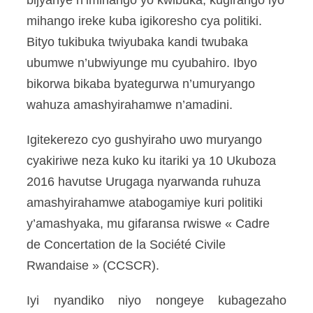
bijyanye n’imihango yo kwibuka, kugirango iyo
mihango ireke kuba igikoresho cya politiki.
Bityo tukibuka twiyubaka kandi twubaka
ubumwe n’ubwiyunge mu cyubahiro. Ibyo
bikorwa bikaba byategurwa n’umuryango
wahuza amashyirahamwe n’amadini
.
Igitekerezo cyo gushyiraho uwo muryango
cyakiriwe neza kuko ku itariki ya 10 Ukuboza
2016 havutse Urugaga nyarwanda ruhuza
amashyirahamwe atabogamiye kuri politiki
y’amashyaka, mu gifaransa rwiswe « Cadre
de Concertation de la Société Civile
Rwandaise » (CCSCR).
Iyi nyandiko niyo nongeye kubagezaho