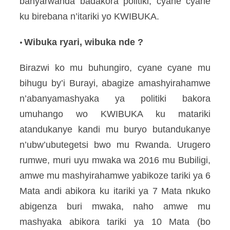
banyarwanda badakora politiki, cyane cyane
ku birebana n’itariki yo KWIBUKA.
Wibuka ryari, wibuka nde ?
•
Birazwi ko mu buhungiro, cyane cyane mu
bihugu by’i Burayi, abagize amashyirahamwe
n’abanyamashyaka ya politiki bakora
umuhango wo KWIBUKA ku matariki
atandukanye kandi mu buryo butandukanye
n’ubw’ubutegetsi bwo mu Rwanda. Urugero
rumwe, muri uyu mwaka wa 2016 mu Bubiligi,
amwe mu mashyirahamwe yabikoze tariki ya 6
Mata andi abikora ku itariki ya 7 Mata nkuko
abigenza buri mwaka, naho amwe mu
mashyaka abikora tariki ya 10 Mata (bo