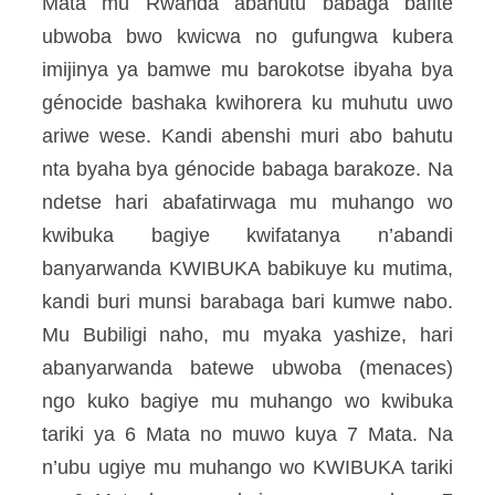
Mata mu Rwanda abahutu babaga bafite
ubwoba bwo kwicwa no gufungwa kubera
imijinya ya bamwe mu barokotse ibyaha bya
génocide bashaka kwihorera ku muhutu uwo
ariwe wese. Kandi abenshi muri abo bahutu
nta byaha bya génocide babaga barakoze. Na
ndetse hari abafatirwaga mu muhango wo
kwibuka bagiye kwifatanya n’abandi
banyarwanda KWIBUKA babikuye ku mutima,
kandi buri munsi barabaga bari kumwe nabo.
Mu Bubiligi naho, mu myaka yashize, hari
abanyarwanda batewe ubwoba (menaces)
ngo kuko bagiye mu muhango wo kwibuka
tariki ya 6 Mata no muwo kuya 7 Mata. Na
n’ubu ugiye mu muhango wo KWIBUKA tariki