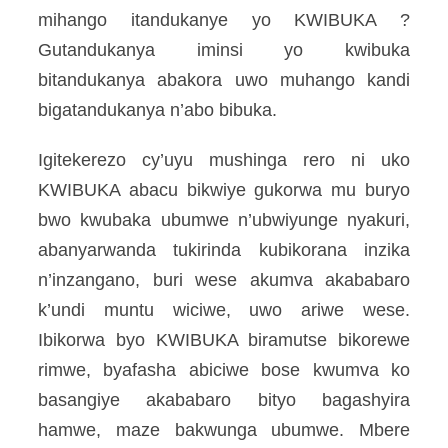
mihango itandukanye yo KWIBUKA ?
Gutandukanya iminsi yo kwibuka
bitandukanya abakora uwo muhango kandi
bigatandukanya n’abo bibuka.
Igitekerezo cy’uyu mushinga rero ni uko
KWIBUKA abacu bikwiye gukorwa mu buryo
bwo kwubaka ubumwe n’ubwiyunge nyakuri,
abanyarwanda tukirinda kubikorana inzika
n’inzangano, buri wese akumva akababaro
k’undi muntu wiciwe, uwo ariwe wese.
Ibikorwa byo KWIBUKA biramutse bikorewe
rimwe, byafasha abiciwe bose kwumva ko
basangiye akababaro bityo bagashyira
hamwe, maze bakwunga ubumwe. Mbere