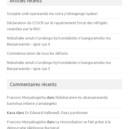
Articles récents
Sosiyete sivili nyarwanda mu nzira y’ubwigenge nyakuri
Déclaration du CCSCR sur le rapatriement forcé des réfugiés
rwandais par la RDC
Nidushake umuti n’urukingo by’irondakoko n’ivanguramoko mu
Banyarwanda – igice cya 4
Commémoration de tous les défunts
Nidushake umuti n’urukingo by’irondakoko n’ivanguramoko mu
Banyarwanda – igice cya 3
Commentaires récents
Francois Munyabagisha
dans
Niduharanire ko abanyarwanda
bareshya imbere y’amategeko
Kava dans
Dr Edward Hallowell, Osez pardonner
Francois Munyabagisha
dans
La réconciliation se fait grâce à la
démocratie (Alphonse Bazigira)