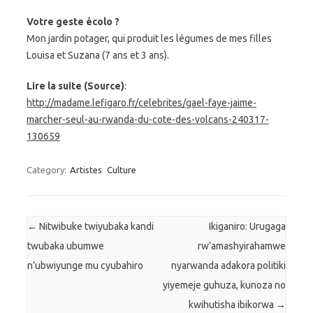
Votre geste écolo ?
Mon jardin potager, qui produit les légumes de mes filles
Louisa et Suzana (7 ans et 3 ans).
Lire la suite (Source)
:
http://madame.lefigaro.fr/celebrites/gael-faye-jaime-
marcher-seul-au-rwanda-du-cote-des-volcans-240317-
130659
Category:
Artistes
Culture
Post navigation
←
Nitwibuke twiyubaka kandi
Ikiganiro: Urugaga
twubaka ubumwe
rw’amashyirahamwe
n’ubwiyunge mu cyubahiro
nyarwanda adakora politiki
yiyemeje guhuza, kunoza no
kwihutisha ibikorwa
→