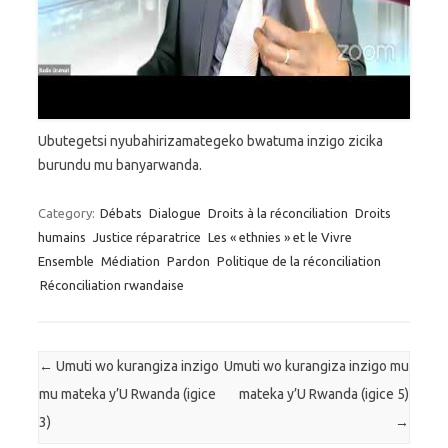
Ubutegetsi nyubahirizamategeko bwatuma inzigo zicika
burundu mu banyarwanda.
Category:
Débats
Dialogue
Droits à la réconciliation
Droits
humains
Justice réparatrice
Les « ethnies » et le Vivre
Ensemble
Médiation
Pardon
Politique de la réconciliation
Réconciliation rwandaise
Post navigation
←
Umuti wo kurangiza inzigo
Umuti wo kurangiza inzigo mu
mu mateka y’U Rwanda (igice
mateka y’U Rwanda (igice 5)
3)
→