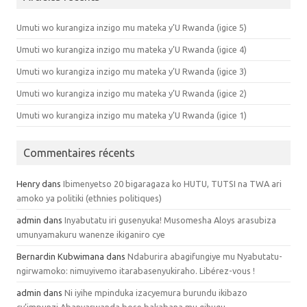
Umuti wo kurangiza inzigo mu mateka y’U Rwanda (igice 5)
Umuti wo kurangiza inzigo mu mateka y’U Rwanda (igice 4)
Umuti wo kurangiza inzigo mu mateka y’U Rwanda (igice 3)
Umuti wo kurangiza inzigo mu mateka y’U Rwanda (igice 2)
Umuti wo kurangiza inzigo mu mateka y’U Rwanda (igice 1)
Commentaires récents
Henry dans
Ibimenyetso 20 bigaragaza ko HUTU, TUTSI na TWA ari
amoko ya politiki (ethnies politiques)
admin dans
Inyabutatu iri gusenyuka! Musomesha Aloys arasubiza
umunyamakuru wanenze ikiganiro cye
Bernardin Kubwimana dans
Ndaburira abagifungiye mu Nyabutatu-
ngirwamoko: nimuyivemo itarabasenyukiraho. Libérez-vous !
admin dans
Ni iyihe mpinduka izacyemura burundu ikibazo