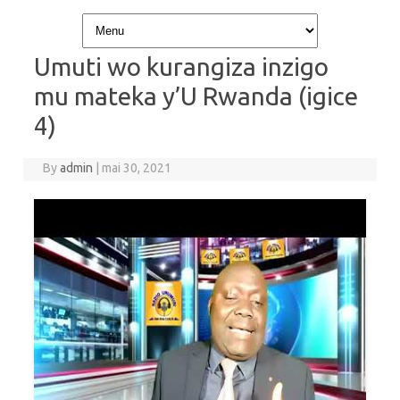
Skip to content
Umuti wo kurangiza inzigo
mu mateka y’U Rwanda (igice
4)
By
admin
|
mai 30, 2021